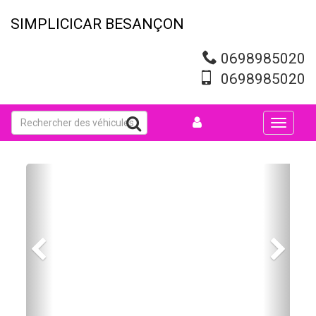
Aller
au
SIMPLICICAR BESANÇON
contenu
principal
0698985020
0698985020
Toggle
navigati