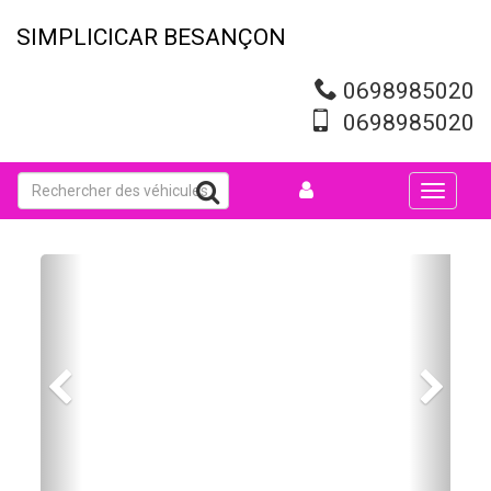
Aller
au
SIMPLICICAR BESANÇON
contenu
principal
0698985020
0698985020
Toggle
navigati