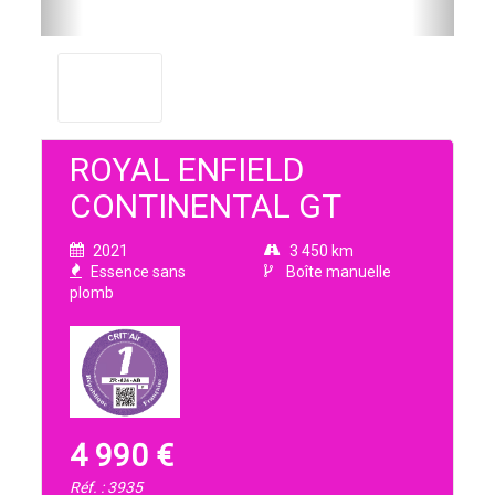
ROYAL ENFIELD
CONTINENTAL GT
2021
3 450 km
Essence sans
Boîte manuelle
plomb
4 990 €
Réf. : 3935